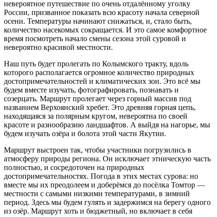
невероятное путешествие по очень отдалённому уголку
России, призванное показать всю красоту начала северной
осени. Температуры начинают снижаться, и, стало быть,
количество насекомых сокращается. И это самое комфортное
время посмотреть начало смены сезона этой суровой и
невероятно красивой местности.
Наш путь будет пролегать по Колымского тракту, вдоль
которого располагается огромное количество природных
достопримечательностей и климатических зон. Это всё мы
будем вместе изучать, фотографировать, познавать и
созерцать. Маршрут пролегает через горный массив под
названием Верхоянский хребет. Это древняя горная цепь,
находящаяся за полярным кругом, невероятна по своей
красоте и разнообразию ландшафтов. А выйдя на нагорье, мы
будем изучать озёра и болота этой части Якутии.
Маршрут выстроен так, чтобы участники погрузились в
атмосферу природы региона. Он исключает этническую часть
полностью, и сосредоточен на природных
достопримечательностях. Погода в этих местах сурова: но
вместе мы их преодолеем и доберёмся до посёлка Томтор —
местности с самыми низкими температурами, в зимний
период. Здесь мы будем гулять и задержимся на берегу одного
из озёр. Маршрут хоть и бюджетный, но включает в себя